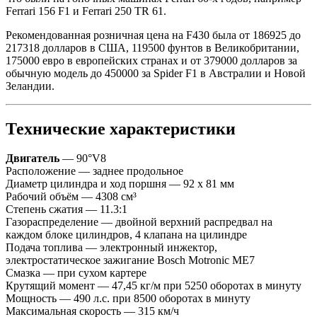
Ferrari 156 F1 и Ferrari 250 TR 61.
Рекомендованная розничная цена на F430 была от 186925 до
217318 долларов в США, 119500 фунтов в Великобритании,
175000 евро в европейских странах и от 379000 долларов за
обычную модель до 450000 за Spider F1 в Австралии и Новой
Зеландии.
Технические характеристики
Двигатель
— 90°V8
Расположение — заднее продольное
Диаметр цилиндра и ход поршня — 92 x 81 мм
Рабочий объём — 4308 см³
Степень сжатия — 11.3:1
Газораспределение — двойной верхний распредвал на
каждом блоке цилиндров, 4 клапана на цилиндре
Подача топлива — электронный инжектор,
электростатическое зажигание Bosch Motronic ME7
Смазка — при сухом картере
Крутящий момент — 47,45 кг/м при 5250 оборотах в минуту
Мощность — 490 л.с. при 8500 оборотах в минуту
Максимальная скорость — 315 км/ч