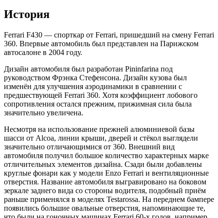
История
Ferrari F430 — спорткар от Ferrari, пришедший на смену Ferrari
360. Впервые автомобиль был представлен на Парижском
автосалоне в 2004 году.
Дизайн автомобиля был разработан Pininfarina под
руководством Фрэнка Стефенсона. Дизайн кузова был
изменён для улучшения аэродинамики в сравнении с
предшествующей Ferrari 360. Хотя коэффициент лобового
сопротивления остался прежним, прижимная сила была
значительно увеличена.
Несмотря на использование прежней алюминиевой базы
шасси от Alcoa, линии крыши, дверей и стёкол выглядели
значительно отличающимися от 360. Внешний вид
автомобиля получил большое количество характерных марке
отличительных элементов дизайна. Сзади были добавлены
круглые фонари как у модели Enzo Ferrari и вентиляционные
отверстия. Название автомобиля выгравировано на боковом
зеркале заднего вида со стороны водителя, подобный приём
раньше применялся в моделях Testarossa. На переднем бампере
появились большие овальные отверстия, напоминающие те,
что были на гоночных машинах Ferrari 60-х годов, например