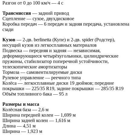
Разгон от 0 до 100 км/ч — 4 с
Трансмиссия
— задний привод
Сцепление — сухое, двухдисковое
Коробка передач — 6 передач и задняя передача, установлена
сзади
Кузов
— 2-дв. berlinetta (Купе) и 2-дв. spider (Родстер),
несущий кузов из легкосплавных материалов
Подвеска — передняя и задняя — независимая,
деформирующиеся четырёхугольники, цилиндрические
пружины, стабилизатор поперечной устойчивости,
телескопические амортизаторы
Тормоза — самовентилируемые диски
Рулевое управление — реечного типа
Колёса — легкосплавные диски 19 дюймов; передние
покрышки — 225/35 R19, задние покрышки — 285/35 R19
Объём топливного бака — 95 л
Размеры и масса
Колёсная база — 2,6 м
Ширина передней колеи — 1,699 м
Ширина задней колеи — 1,616 м
Длина — 4,51 м
Ширина — 1,923 м